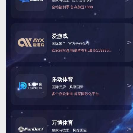
完美online(中国)
您的位置：
南通恒扬
>>> 完美onli