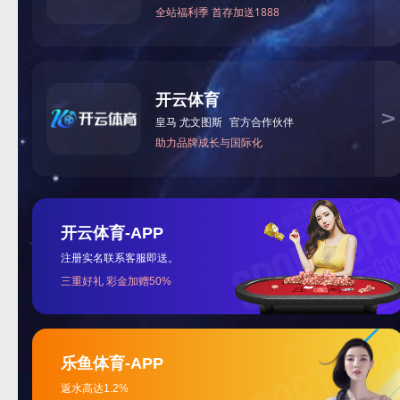
公司信息
0513-88475909
电话
公司名称
完美体育官网
0513-88475929
传真
电子邮箱
公司地址
江苏省海安县
nthylab@163.com
226681
邮政编码
销售热线:
13382358518
0513-8847590
公司电话
13951380855
13382358518 
销售热线
13813795089
0513-8847592
在线客服
公司传真
QQ1
46115849
www.nyhylab
公司网址
QQ2
33715519
nthylab@163
保
存公司信息（扫描即可）
电子邮箱
QQ:46115849 
在线客服