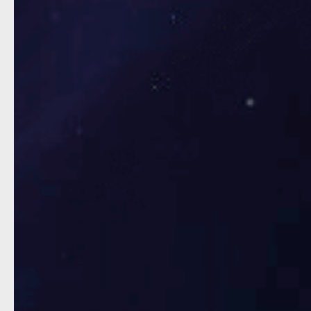
实验台常用规格：1200*750*800 1500
二、钢木材质：
主架：一般采用40*60*1.
用寿命长。每组独立实验台可安
手机浏览
台面：一般采用环氧树脂板、实
微信扫一扫
达到实验室行业优质标准。
门板：一般采用E1级优质环保型
柜身：一般采用E1级双面灰色优
结构稳固，承重性能好且易于拆
抽屉：抽屉面板材质同门板，底
活动背板：一般采用E1级4mm
铰链：通常采用自闭式不锈钢阻
音，使用寿命长。
导轨：采用三节导轨，表面经黑
作环境使用。
拉手：拉手不锈钢、铝合金或者
万向调节脚：专用注塑可调脚，
化。
插座：采用乳白色22V 16A
管线槽：单行体，钢制结构，可
为您推荐以下相关的同类产品