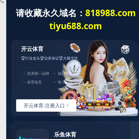
">
本站首页
公司简介
产品展示
新闻资讯
案例展示
资